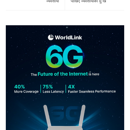
व्यवसायी
पोखिए व्यवसायीका दुःख