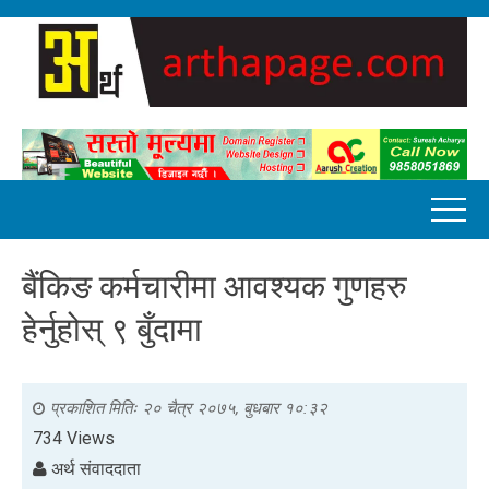
बैंकिङ कर्मचारीमा आवश्यक गुणहरु
हेर्नुहोस् ९ बुँदामा
प्रकाशित मितिः
२० चैत्र २०७५, बुधबार १०:३२
734 Views
अर्थ संवाददाता