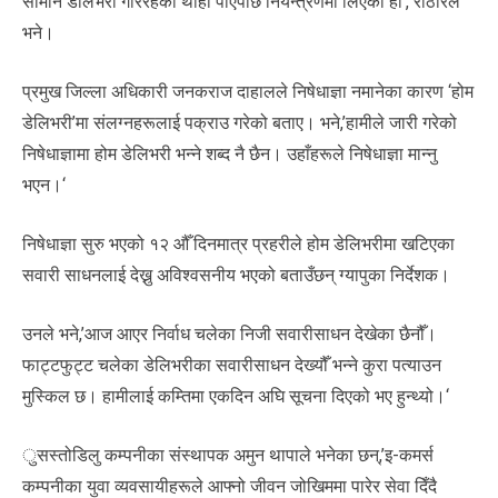
सामान डेलिभरी गरिरहेको थाहा पाएपछि नियन्त्रणमा लिएका हौँ’, राठौरले
भने।
प्रमुख जिल्ला अधिकारी जनकराज दाहालले निषेधाज्ञा नमानेका कारण ‘होम
डेलिभरी’मा संलग्नहरूलाई पक्राउ गरेको बताए। भने,’हामीले जारी गरेको
निषेधाज्ञामा होम डेलिभरी भन्ने शब्द नै छैन। उहाँहरूले निषेधाज्ञा मान्नु
भएन।‘
निषेधाज्ञा सुरु भएको १२ औँ दिनमात्र प्रहरीले होम डेलिभरीमा खटिएका
सवारी साधनलाई देख्नु अविश्वसनीय भएको बताउँछन् ग्यापुका निर्देशक।
उनले भने,’आज आएर निर्वाध चलेका निजी सवारीसाधन देखेका छैनौँ।
फाट्टफुट्ट चलेका डेलिभरीका सवारीसाधन देख्यौँ भन्ने कुरा पत्याउन
मुस्किल छ। हामीलाई कम्तिमा एकदिन अघि सूचना दिएको भए हुन्थ्यो।‘
ुसस्तोडिलु कम्पनीका संस्थापक अमुन थापाले भनेका छन्,’इ-कमर्स
कम्पनीका युवा व्यवसायीहरूले आफ्नो जीवन जोखिममा पारेर सेवा दिँदै