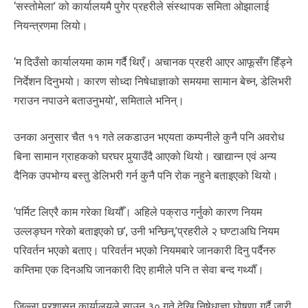
‘सस्तोमेला’ को कार्यालयमै पुगेर प्रहरीले संस्थापक समिता ओझालाई
नियन्त्रणमा लियो।
‘म दिउँसो कार्यालयमा काम गर्दै थिएँ। अचानक प्रहरी आएर आफूसँग हिँड्ने
निर्देशन दिनुभयो। कारण सोध्दा निषेधाज्ञाको समयमा सामान बेच्न, डेलिभरी
गराउन नपाउने बताउनुभयो’, समिताले भनिन्।
उनका अनुसार चैत ११ गते लकडाउन भएयता कम्पनीले कुनै पनि अवरोध
बिना सामान ग्राहकको घरघर पुर्‍याउँदै आएको थियो। खाद्यान्न एवं अन्य
दैनिक उपभोग्य बस्तु डेलिभरी गर्न कुनै पनि रोक नहुने बताइएको थियो।
‘पर्मिट लिएरै काम गरेका थियौँ। अहिले पक्राउ गर्नुको कारण नियम
उल्लङ्घन गरेको बताइएको छ’, उनी भन्छिन्,’प्रहरीले २ घण्टाअघि नियम
परिवर्तन भएको बताए। परिवर्तन भएको नियमबारे जानकारी दिनु पर्दैनरु
कम्तिमा एक दिनअघि जानकारी दिए हामीले पनि त सेवा बन्द गर्थ्यौँ।
जिल्ला प्रशासन कार्यालयले साउन ३० गते देखि निषेधाज्ञा घोषणा गर्दै जारी