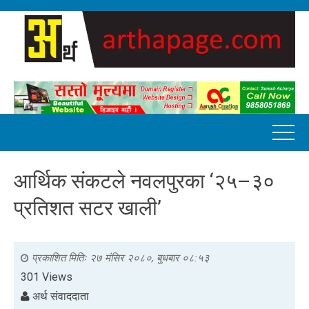
आर्थिक संकटले नवलपुरका ‘२५–३०
प्रतिशत सटर खाली’
प्रकाशित मितिः
२७ मंसिर २०८०, बुधबार ०८:५३
301 Views
अर्थ संवाददाता