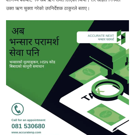
उक्त ऋण चुक्ता गरेको उपनिर्देशक ठाकुरले बताए।