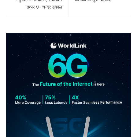
तत्पर छ- चन्द्र ढकाल