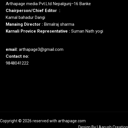
Arthapage media Pvt.Ltd Nepalgunj–16 Banke
Chairperson/Chief Editor :
Kamal bahadur Dangi
Manaing Director :
Bimalraj sharma
Karnali Provice Representative :
Suman Nath yogi
email:
arthapage3@gmail.com
Contact no:
9848041222
Copyright © 2026 reserved with arthapage.com
Design By
|
Aarush Creation