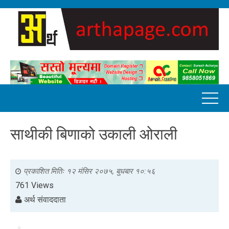
साथीकी बिणाको उकाली ओराली
प्रकाशित मितिः
१२ मंसिर २०७५, बुधबार १०:५६
761 Views
अर्थ संवाददाता