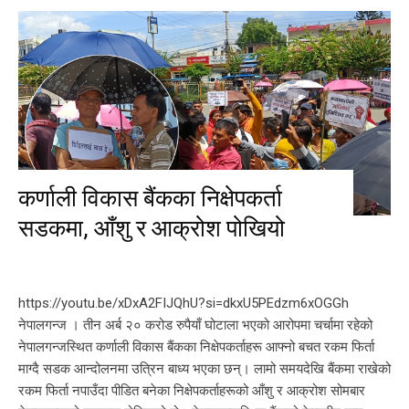
कर्णाली विकास बैंकका निक्षेपकर्ता
सडकमा, आँशु र आक्रोश पोखियो
https://youtu.be/xDxA2FIJQhU?si=dkxU5PEdzm6xOGGh
नेपालगन्ज । तीन अर्ब २० करोड रुपैयाँ घोटाला भएको आरोपमा चर्चामा रहेको
नेपालगन्जस्थित कर्णाली विकास बैंकका निक्षेपकर्ताहरू आफ्नो बचत रकम फिर्ता
माग्दै सडक आन्दोलनमा उत्रिन बाध्य भएका छन्। लामो समयदेखि बैंकमा राखेको
रकम फिर्ता नपाउँदा पीडित बनेका निक्षेपकर्ताहरूको आँशु र आक्रोश सोमबार