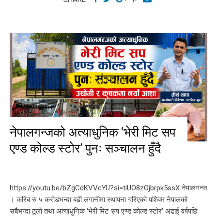
नेपालगन्जको अत्याधुनिक ‘भेरी मिट सप
एण्ड कोल्ड स्टोर’ पुनः सञ्चालन हुँदै
https://youtu.be/bZgCdKVVcYU?si=tiUO8zOjbrpk5ssX नेपालगन्ज
। करिब रु ५ करोडभन्दा बढी लगानीमा स्थापना गरिएको पश्चिम नेपालको
सबैभन्दा ठूलो तथा अत्याधुनिक ‘भेरी मिट सप एण्ड कोल्ड स्टोर’ अढाई वर्षपछि