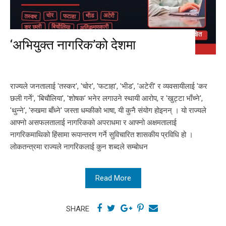
‘अभियुक्त नागरिक’को देशमा
राज्यले जनतालाई 'तस्कर', 'चोर', 'फटाहा', 'भीड', 'अटेरी' र व्यवसायीलाई 'कर
छली गर्ने', 'बिचौलिया', 'शोषक' भनेर लगाउने स्थायी आरोप, र 'खुट्टा भाँच्ने',
'थुन्ने', 'रुखमा बाँध्ने' जस्ता धम्कीको भाषा, यी कुनै संयोग होइनन् । यो राज्यले
आफ्नो असफलतालाई नागरिकको अपराधमा र आफ्नो अक्षमतालाई
नागरिकमाथिको हिंसामा रूपान्तरण गर्ने सुविचारित शासकीय प्रविधि हो ।
लोकतन्त्रमा राज्यले नागरिकलाई कुन शब्दले सम्बोधन
Read More
SHARE