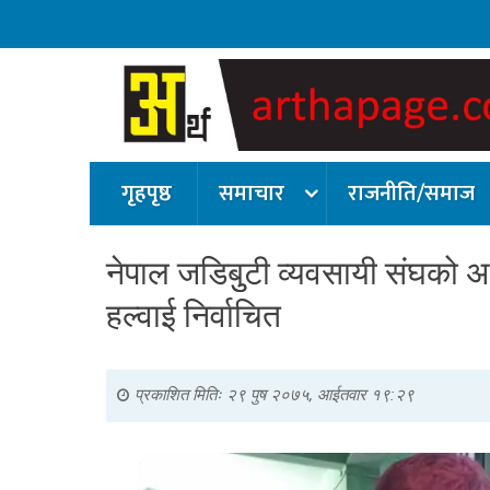
गृहपृष्ठ
समाचार
राजनीति/समाज
नेपाल जडिबुुटी व्यवसायी संघको अध्
हल्वाई निर्वाचित
प्रकाशित मितिः
२९ पुष २०७५, आईतवार १९:२९