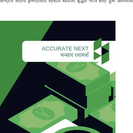
्द्रीय सदस्य कृष्णप्रसाद श्रेष्ठले ब्यादजर बृद्धिले नीजि क्षेत्र डुब्ने अवस्थाम