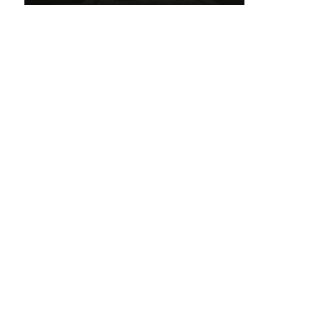
ा
ो
े