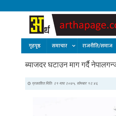
गृहपृष्ठ
समाचार
राजनीति/समाज
ब्याजदर घटाउन माग गर्दै नेपालगन्ज
प्रकाशित मितिः
२१ माघ २०७५, सोमबार १२:४६