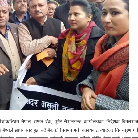
ोकस्थित नेपाल राष्ट्र बैंक, पुगेर नेपालगन्ज कार्यालयका निर्देशक बिमलरा
्यले ज्ञापनपत्र बुझाउँदै बैंकको नियमन गर्ने निकायबाट ब्यादजर नियन्त्रण गर्न