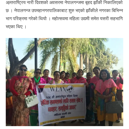
अन्र्तराष्ट्रिय नारी दिवशको अवसरमा नेपालगन्जमा बृहद झाँकी निकालिएको
छ । नेपालगन्ज उपमहानगरपालिकाबाट शुरु भएको झाँकीले नगरका बिभिन्न
भाग परिक्रमा गरेको थियो । महोत्सवमा महिला उद्यमी समेत यसरी सहभागि
भएका थिए ।