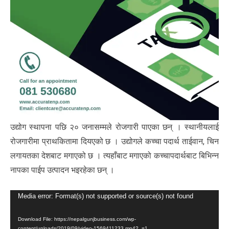
उद्योग स्थापना पछि २० जनासम्मले रोजगारी पाएका छन् । स्थानीयलाई
रोजगारीमा प्राथकितामा दियएको छ । उद्योगले कच्चा पदार्थ ताईवान, चिन
लगायतका देशबाट मगाएको छ । त्यहाँबाट मगाएको कच्चापदार्थबाट बिभिन्न
नापका पाईप उत्पादन भइरहेका छन् ।
Video
Media error: Format(s) not supported or source(s) not found
Player
Download File: https://nepalgunjbusiness.com/wp-
content/uploads/2019/09/video-1569411233.mp4?_=1