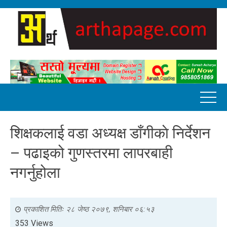
शिक्षकलाई वडा अध्यक्ष डाँगीकाे निर्देशन
– पढाइको गुणस्तरमा लापरबाही
नगर्नुहोला
प्रकाशित मितिः
२८ जेष्ठ २०७९, शनिबार ०६:५३
353 Views