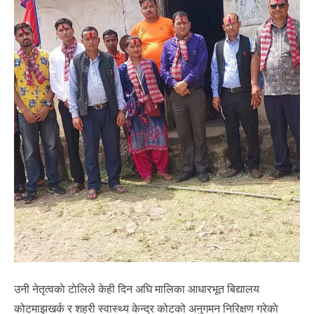
उनी नेतृत्वकाे टाेलिले केही दिन अघि मालिका आधारभूत बिद्यालय
कोटमाझखर्क र शहरी स्वास्थ्य केन्द्र कोटको अनुगमन निरिक्षण गरेकाे