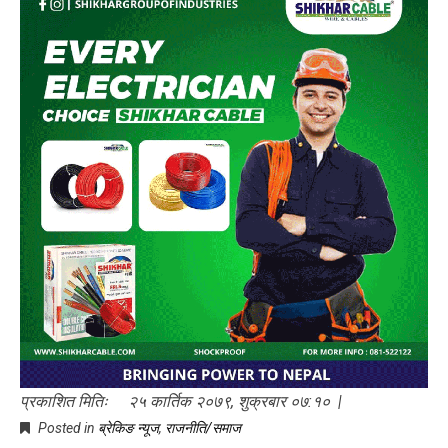
प्रकाशित मितिः २५ कार्तिक २०७९, शुक्रबार ०७:१० |
Posted in
ब्रेकिङ न्यूज
,
राजनीति/समाज