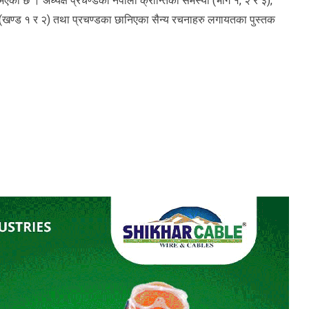
को छ । अध्यक्ष प्रचण्डका नेपाली क्रान्तिका समस्या (भाग १, २ र ३),
हरु (खण्ड १ र २) तथा प्रचण्डका छानिएका सैन्य रचनाहरु लगायतका पुस्तक