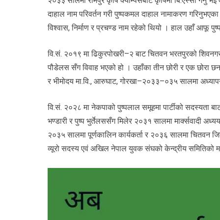
२०३३ सालमा रामपुर कृषि क्याम्पसबाट कृषिमा बि.एस्सी गर्नु भ
दाहाल नाम परिवर्तन गरी पुष्पकमल दाहाल नामाकरण गरिनुभएका 
विश्वास, निर्माण र प्रचण्ड नाम रहेको थियो । हाल उहाँ आफू पुष्प
वि.सं. २०१९ मा ढिकुरपोखरी–२ बाट चितवन भरतपुरको शिवनगर ग
पौडेलस सँग विवाह भएको हो । उहाँका तीन छोरी र एक छोरा छन्
र भीमोदय मा.वि., आरुघाट, गोरखा–२०३३–०३५ सालमा अध्यापन
वि.सं. २०२८ मा नेकपाको पुष्पलाल समूहमा पार्टीको सदस्यता बाट
भण्डारी र पुष्प भुर्तेलससँग मिलेर २०३१ सालमा मार्क्सवादी अ
२०३५ सालमा पूर्णकालिन कार्यकर्ता र २०३६ सालमा चितवन जिल्ला
व्यूरो सदस्य एवं अखिल नेपाल युवक संघको केन्द्रीय समितिको म