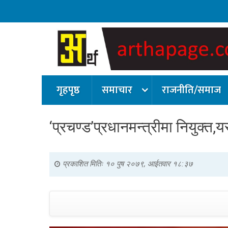
गृहपृष्ठ
समाचार
राजनीति/समाज
‘प्रचण्ड’प्रधानमन्त्रीमा नियुक्त,
प्रकाशित मितिः
१० पुष २०७९, आईतवार १८:३७