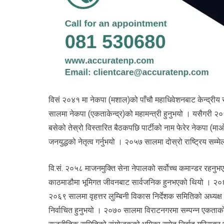
विसं २०४१ मा नेकपा (मशाल)को पाँचौ महाधिवेशनबाट केन्द्रीय 
सालमा नेकपा (एकताकेन्द्र)को महामन्त्री हुनुभयो । यसैगरी २
बसेको तेस्रो विस्तारित बैठकपछि पार्टीको नाम फेरेर नेकपा (म
जनयुद्धको नेतृत्व गर्नुभयो । २०५७ सालमा दोस्रो राष्ट्रिय सम्
वि.सं. २०५८ माजनमुक्ति सेना नेपालको सर्वोच्च कमान्डर रहन
काठमाडौमा भूमिगत जीवनबाट सार्वजनिक हुनभएको थियो । २०६५ 
२०६९ सालमा वृहत्तर लुम्बिनी विकास निर्देशक समितिको अध्यक्ष 
निर्वाचित हुनुभयो । २०७० सालमा विराटनगरमा सम्पन्न एकताको म