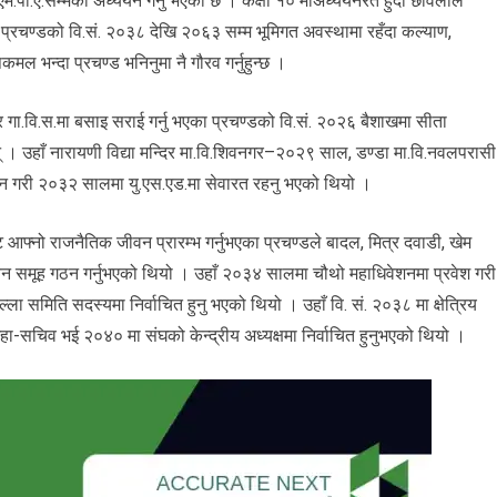
ई एम.पी.ए.सम्मको अध्ययन गर्नु भएको छ । कक्षा १० माअध्ययनरत हुँदा छविलाल
प्रचण्डको वि.सं. २०३८ देखि २०६३ सम्म भूमिगत अवस्थामा रहँदा कल्याण,
कमल भन्दा प्रचण्ड भनिनुमा नै गौरव गर्नुहुन्छ ।
ा.वि.स.मा बसाइ सराई गर्नु भएका प्रचण्डको वि.सं. २०२६ बैशाखमा सीता
 । उहाँ नारायणी विद्या मन्दिर मा.वि.शिवनगर–२०२९ साल, डण्डा मा.वि.नवलपरासी
 गरी २०३२ सालमा यु.एस.एड.मा सेवारत रहनु भएको थियो ।
 आफ्नो राजनैतिक जीवन प्रारम्भ गर्नुभएका प्रचण्डले बादल, मित्र दवाडी, खेम
ध्ययन समूह गठन गर्नुभएको थियो । उहाँ २०३४ सालमा चौथो महाधिवेशनमा प्रवेश गरी
 समिति सदस्यमा निर्वाचित हुनु भएको थियो । उहाँ वि. सं. २०३८ मा क्षेत्रिय
हा-सचिव भई २०४० मा संघको केन्द्रीय अध्यक्षमा निर्वाचित हुनुभएको थियो ।