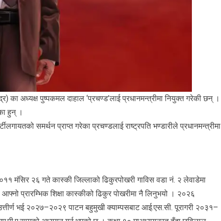
्द्र) का अध्यक्ष पुष्पकमल दाहाल ‘प्रचण्ड’लाई प्रधानमन्त्रीमा नियुक्त गरेकी छन् ।
का हुन् ।
पार्टीलगायतको समर्थन प्राप्त गरेका प्रचण्डलाई राष्ट्रपति भण्डारीले प्रधानमन्त्रीमा
 २०११ मंसिर २६ गते कास्की जिल्लाको ढिकुरपोखरी गाविस वडा नं. २ लेवाडेमा
े आफ्नो प्रारम्भिक शिक्षा कास्कीको ढिकुर पोखरीमा नै लिनुभयो । २०२६
 उत्तीर्ण भई २०२७–२०२९ पाटन बहुमुखी क्याम्पसबाट आई.एस.सी. पूरागरी २०३१–