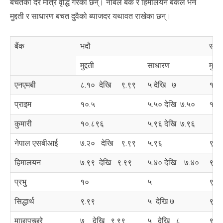
बचतको दर मात्रै वृद्धि गरेका छन्। नबिल बैंक र हिमालयन बैंकले भने
मुद्दती र साधारण बचत दुवैको ब्याजदर यथावत राखेका छन्।
बैंक
भदौ
साउ
मुद्दती
साधारण
मुद्दती
एनएमबी
८.१० देखि ९.९९
५ देखि ७
१०.
प्राइम
१०.५
५.५० देखि ७.५०
१०.
कुमारी
१०.८९६
५.९६ देखि ७.९६
९.९
नेपाल एसबीआई
७.२० देखि ९.९९
५.९६
९.९
हिमालयन
७.९९ देखि ९.९९
५.४० देखि ७.४०
९.९
प्रभु
१०
५
९.५
सिद्धार्थ
९.९९
५ देखि ७
९.५
माछापुच्छ्रे
७ देखि ९.९९
५ देखि ८
९