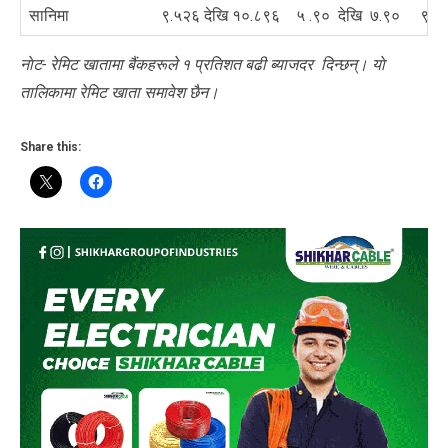
सानिमा
९.५२६ देखि १०.८९६
५ .९० देखि ७.९०
९.५
नाेट- रेमिट खातामा बैंकहरूले १ प्रतिशत बढी ब्याजदर दिन्छन्। याे
तालिकामा रेमिट खाता समावेश छैन।
Share this: