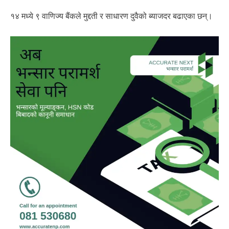
१४ मध्ये ९ वाणिज्य बैंकले मुद्दती र साधारण दुवैको ब्याजदर बढाएका छन्।