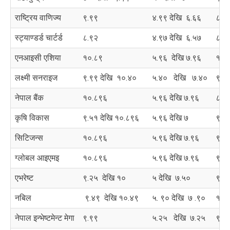
राष्ट्रिय वाणिज्य
९.९९
४.९९ देखि ६.६६
८.९
स्ट्याण्डर्ड चार्टर्ड
८.९२
४.९७ देखि ६.५७
८.९
एनआइसी एशिया
१०.८९
५.९६ देखि ७.९६
१०.
लक्ष्मी सनराइज
९.९९ देखि १०.४०
५.४० देखि ७.४०
९.९
नेपाल बैंक
१०.८९६
५.९६ देखि ७.९६
८.९
कृषि विकास
९.५१ देखि १०.८९६
५.९६ देखि ७
९.५
सिटिजन्स
१०.८९६
५.९६ देखि ७.९६
९.९
ग्लोबल आइएमइ
१०.८९६
५.९६ देखि ७.९६
९.९
एभरेष्ट
९.२५ देखि १०
५ देखि ७.५०
९.५
नबिल
९.४९ देखि १०.४९
५. ९० देखि ७ .९०
१०.
नेपाल इन्भेष्टमेन्ट मेगा
९.९९
५.२५ देखि ७.२५
९.९