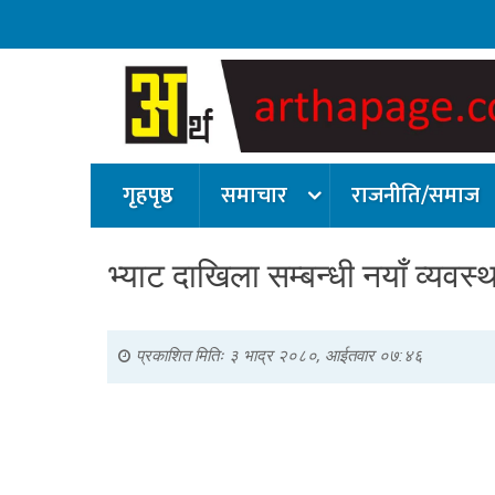
गृहपृष्ठ
समाचार
राजनीति/समाज
भ्याट दाखिला सम्बन्धी नयाँ व्यवस्था
प्रकाशित मितिः
३ भाद्र २०८०, आईतवार ०७:४६