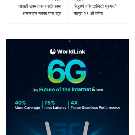
घोराही उपमहानगरपालिकामा
सिद्धार्थ हस्पिटालिटी ग्रुपको
अनलाइन नक्सा पाश सुरु
यात्रा २६ औं वर्षमा