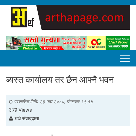
ब्यस्त कार्यालय तर छैन आफ्नै भवन
प्रकाशित मितिः
२३ माघ २०८०, मंगलवार १९:१४
379 Views
अर्थ संवाददाता