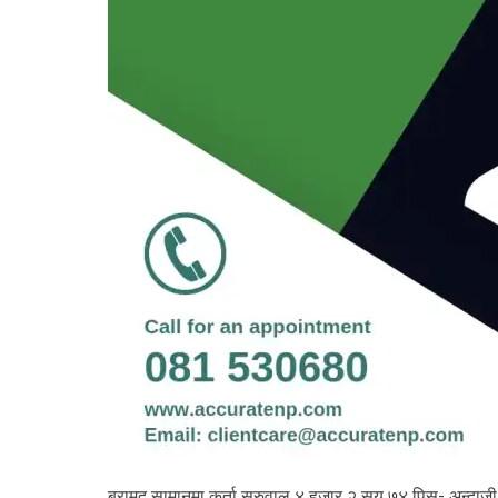
बरामद सामानमा कुर्ता सुरुवाल ४ हजार २ सय ७४ पिस- अन्दाजी