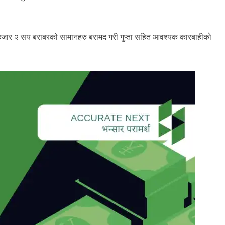
९ हजार २ सय बराबरको सामानहरु बरामद गरी गुप्ता सहित आवश्यक कारबाहीको