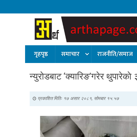
गृहपृष्ठ
समाचार
राजनीति/समाज
न्युरोडबाट ‘क्यारिङ’गरेर थुपारेक
प्रकाशित मितिः
१७ असार २०८१, सोमबार १५:५७