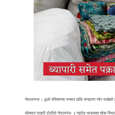
नेपालगन्ज । ठूलो परिमाणमा भन्सार छलि भण्डारण गरेर राखेको ल
साेमवार प्रहरी टोलीले नेपालगंज- २ न्युरोड भानुभक्त चोक स्थि