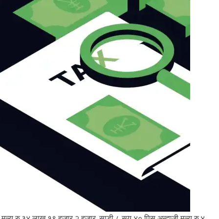
 मुल्य रु.३४ लाख १९ हजार २ हजार, साडी ८ सय ४० पिस अन्दाजी मुल्य रु.४