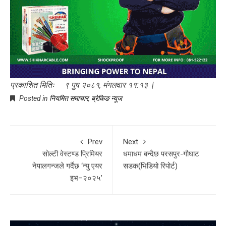
प्रकाशित मितिः ९ पुष २०८१, मंगलवार ११:१३ |
Posted in
नियमित समाचार
,
ब्रेकिङ न्यूज
Prev
Next
सोल्टी वेस्टण्ड प्रिमियर
धमाधम बन्दैछ परसपुर-गाैघाट
नेपालगन्जले गर्दैछ ‘न्यु एयर
सडक(भिडियो रिपोर्ट)
इभ–२०२५’