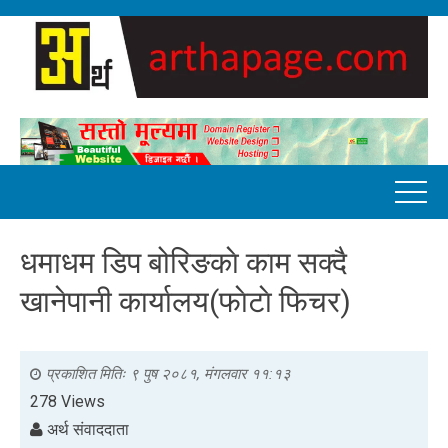
धमाधम डिप बोरिङकाे काम सक्दै
खानेपानी कार्यालय(फाेटाे फिचर)
प्रकाशित मितिः
९ पुष २०८१, मंगलवार ११:१३
278 Views
अर्थ संवाददाता