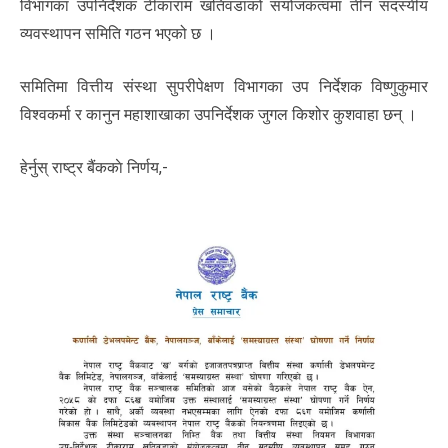
विभागका उपनिर्देशक टीकाराम खतिवडाको संयोजकत्वमा तीन सदस्यीय
व्यवस्थापन समिति गठन भएको छ ।
समितिमा वित्तीय संस्था सुपरीपेक्षण विभागका उप निर्देशक विष्णुकुमार
विश्वकर्मा र कानुन महाशाखाका उपनिर्देशक जुगल किशोर कुशवाहा छन् ।
हेर्नुस् राष्ट्र बैंककाे निर्णय,-