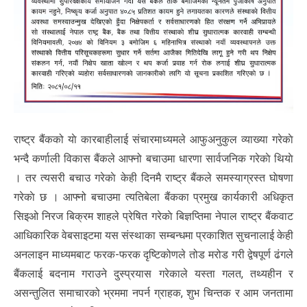
राष्ट्र बैंकको याे कारबाहीलाई संचारमाध्यमले आफुअनुकुल व्याख्या गरेकाे
भन्दै कर्णाली विकास बैंकले आफ्नो बचाउमा धारणा सार्वजनिक गरेकाे थियाे
। तर त्यसरी बचाउ गरेकाे केही दिनमै राष्ट्र बैंकले समस्याग्रस्त घाेषणा
गरेकाे छ । आफ्नो बचाउमा त्यतिबेला बैंकका प्रमुख कार्यकारी अधिकृत
सिइओ निरज बिक्रम शाहले प्रेषित गरेकाे बिज्ञप्तिमा नेपाल राष्ट्र बैंकवाट
आधिकारिक वेबसाइटमा यस संस्थाका सम्बन्धमा प्रकाशित सुचनालाई केही
अनलाइन माध्यमबाट फरक-फरक दृष्टिकोणले तोड मरोड गरी द्वेषपूर्ण ढंगले
बैंकलाई बदनाम गराउने दुस्प्रयास गरेकाले यस्ता गलत, तथ्यहीन र
असन्तुलित समाचारको भ्रममा नपर्न ग्राहक, शुभ चिन्तक र आम जनतामा