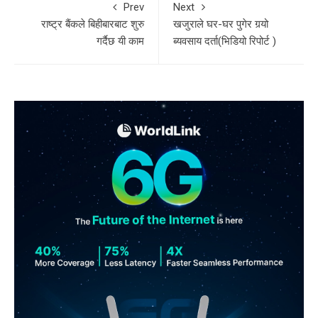
Prev
Next
राष्ट्र बैंकले बिहीबारबाट शुरु
खजुराले घर-घर पुगेर गर्‍यो
गर्दैछ यी काम
ब्यवसाय दर्ता(भिडियो रिपोर्ट )