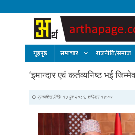
गृहपृष्ठ
समाचार
राजनीति/समाज
‘इमान्दार एवं कर्तव्यनिष्ठ भई जिम्मेवा
प्रकाशित मितिः
१३ पुष २०८१, शनिबार १४:०५