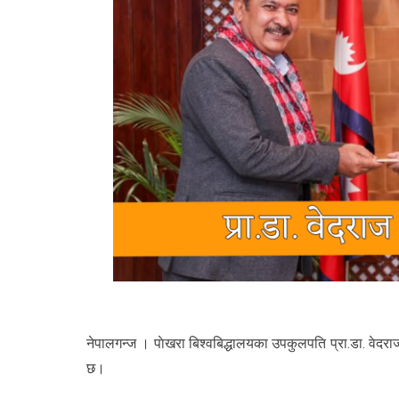
नेपालगन्ज । पाेखरा बिश्वबिद्धालयका उपकुलपति प्रा.डा. वेदराज केसी
छ।