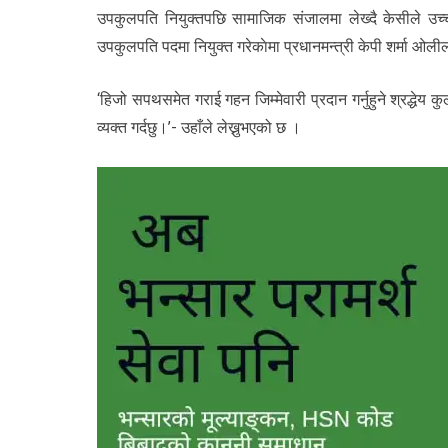
उपकुलपति नियुक्तपछि सामाजिक संजालमा लेख्दै केसीले उच्च
उपकुलपति पदमा नियुक्त गरेकाेमा प्रधानमन्त्री केपी शर्मा ओल
‘हिजो सपथसमेत गराई गहन जिम्मेवारी प्रदान गर्नुहुने श्रद्धेय क
व्यक्त गर्दछु।’- उहाँले लेख्नुभएको छ ।