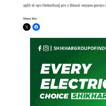
उहाँले याे गहन जिम्मेवारीलाई ज्ञान र विवेकले भ्याएसम्म इमान्दार एव
Share this: