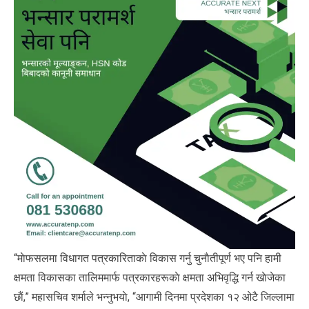
“माेफसलमा विधागत पत्रकारिताकाे विकास गर्नु चुनाैतीपूर्ण भए पनि हामी
क्षमता विकासका तालिममार्फ पत्रकारहरूकाे क्षमता अभिवृद्धि गर्न खाेजेका
छाैं,” महासचिव शर्माले भन्नुभयाे, “आगामी दिनमा प्रदेशका १२ ओटै जिल्लामा