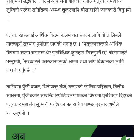
हाेस् भन्ने उद्धेश्यले तालिम आयाेजना गरिएको नेपाल पत्रकार महासंघ
लुम्बिनी प्रदेश समितिका अध्यक्ष शुक्रऋषि चाैलागाईंले जानकारी दिनुभयाे
।
पत्रकारहरूलाई आर्थिक विटमा कलम चलाउनका लागि याे तालिमले
महत्त्वपूर्ण सहयाेग पुर्याउने उहाँकाे भनाइ छ । “पत्रकारहरूले आर्थिक
विषयमा कलम चलाउन धेरै प्राविधिक कुराहरू सिक्नुपर्ने छ,” चाैलागाईंले
भन्नुभयाे, “सरकारले पत्रकारहरूकाे क्षमता तथा सीप विकासका लागि
लगानी गर्नुपर्छ ।”
तालिममा पुँजी बजार, धिताेपत्र बाेर्ड, बजारकाे जाेखिम पहिचान, बित्तीय
साक्षरता, पुँजीबजार सम्बन्धि रिपोर्टिङलगायतका विषयमा प्रशिक्षण दिइएकाे
पत्रकार महासंघ लुम्बिनी प्रदेशका महासचिव पाण्डवप्रसाद शर्माले
बताउनुभयाे ।