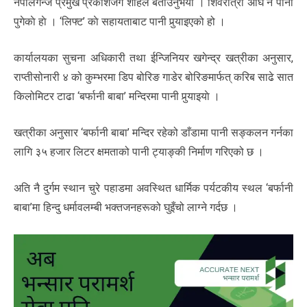
नेपालगन्ज प्रमुख प्रकाशजंग शाहले बताउनुभयो । शिवरात्री अघि नै पानी
पुगेकाे हाे । ‘लिफ्ट’ काे सहायताबाट पानी पुर्‍याइएको हो ।
कार्यालयका सुचना अधिकारी तथा ईन्जिनियर खगेन्द्र खत्रीका अनुसार,
राप्तीसोनारी ४ को कुम्भरमा डिप बोरिङ गाडेर बोरिङमार्फत् करिब साढे सात
किलोमिटर टाढा ‘बर्फानी बाबा’ मन्दिरमा पानी पुर्‍याइयाे ।
खत्रीका अनुसार ‘बर्फानी बाबा’ मन्दिर रहेको डाँडामा पानी सङ्कलन गर्नका
लागि ३५ हजार लिटर क्षमताको पानी ट्याङ्की निर्माण गरिएको छ ।
अति नै दुर्गम स्थान चुरे पहाडमा अवस्थित धार्मिक पर्यटकीय स्थल ‘बर्फानी
बाबा’मा हिन्दु धर्मावलम्बी भक्तजनहरूको घुइँचो लाग्ने गर्दछ ।