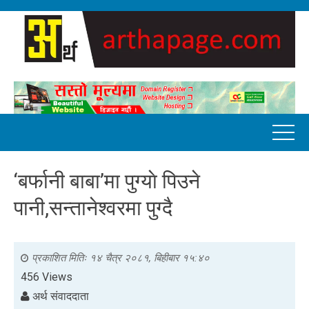
‘बर्फानी बाबा’मा पुग्याे पिउने
पानी,सन्तानेश्वरमा पुग्दै
प्रकाशित मितिः
१४ चैत्र २०८१, बिहीबार १५:४०
456 Views
अर्थ संवाददाता