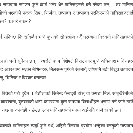
िक सम्पदामा रमाउन पुग्ने कार्य भनेर धेरै मानिसहरुले बने गरेका छन् । तर मानि
 खोज्ने भएकोले फरक सिप , सिर्जना, उत्पादन र उत्पादन प्रक्रियाले मानिसहरुला
बन्छन? कसरि बन्छन?
 गर्न सकिन्छ कि सकिदैन भन्ने कुराको सोधखोज गर्दै भ्रमणमा निस्कने मानिसहरुक
 हो भन्ने सुनेका छन् । त्यसैले काम विशेषले विराटनगर पुग्ने अधिकांश मानिसहर
वस्थामा भएका मेशिनहरु, मिलसम्म पुगेको रेलमार्ग, एशियामै बढी विद्युत उत्पाद
ासु, चिन्तित र विरक्त बनाउछ ।
वितेको पत्तै हुदैन । हेटौडाको सिमेन्ट फैक्ट्री होस् वा कपडा मिल, आबुखैरेनीक
ारखाना, बुटवलको धागो कारखाना कुनै समयमा विद्यार्थीहरु भ्रमण गर्न जाने ठाउ
ो सम्झना रुपन्देही र छेउछाउका मानिसहरुको मनमा अझैपनि ताजै रहेको छ ।
ले मानिसहरु त्यहाँ पुग्ने गर्थे, अहिले विस्वमा प्रयोग भैरहेका वस्तुको उत्पाद