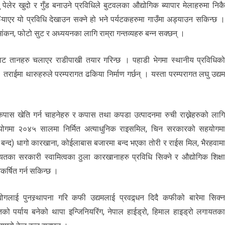
पेलेर खुदो र गुँड बनाउने प्रविधिले बुटवलका औद्योगिक ब्यापार मेलाहरुमा निक
¥याएर यो प्रविधि देखाउन सक्ने हो भने पर्यटकहरुमा गाउँमा अड्याउन सकिन्छ 
्मांकन, फोटो सुट र अध्ययनका लागि राम्रा गन्तव्यहरु बन्न सक्छन् ।
िधिबाट तानहरु चलाएर राडीपाखी तयार गरिन्छ । पहाडी भेगमा स्थानीय प्रविधिक
तराईमा थारुहरुले परम्परागत ढकिया निर्माण गर्छन् । यस्ता परम्परागत लघु उद्य
कपास खेति गर्न चाहनेहरु र कपास तथा कपडा उत्पादनमा रुची राख्नेहरुको लाग
योगमा २०४५ सालमा निर्मित अत्याधुनिक राइसमिल, चिन सरकारको सहयोगम
बन्द) धागो कारखाना, कोईलाबास बजारमा बन्द भएका तोरी र राईस मिल, भैरहवाम
का सरकारी स्वामित्वका ठुला कारखानाहरु प्रविधि सिक्ने र औद्योगिक शिक्ष
र्षित गर्न सकिन्छ ।
लाई पुनस्र्थापना गरि कफी उद्यमलाई प्रवद्र्धन दिदै कफीको बारेमा सिक्
को पर्याय बनेको थापा इन्जिनियरिंग, नेपाल हाईड्रो, हिमाल हाइड्रो लगायतक