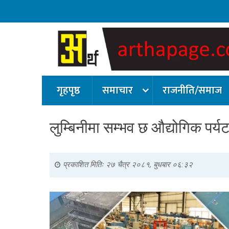
गृहपृष्ठ
समाचार
राजनीति/समाज
लुम्बिनीमा सम्भव छ औद्योगिक पर्य
प्रकाशित मितिः
२७ चैत्र २०८१, बुधबार ०६:३२