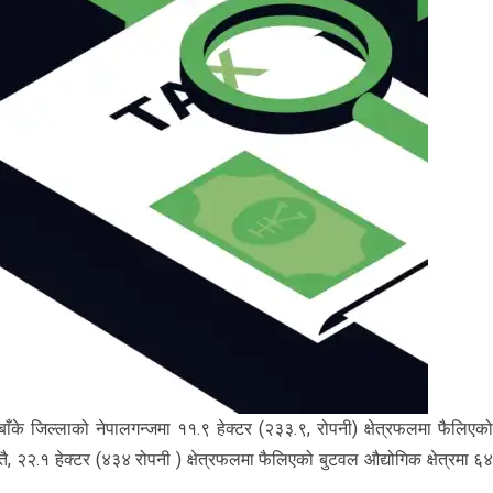
बाँके जिल्लाको नेपालगन्जमा ११.९ हेक्टर (२३३.९, रोपनी) क्षेत्रफलमा फैलिएक
्तै, २२.१ हेक्टर (४३४ रोपनी ) क्षेत्रफलमा फैलिएको बुटवल औद्योगिक क्षेत्रमा ६