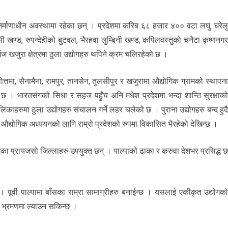
्र निर्माणाधीन अवस्थामा रहेका छन् । प्रदेशमा करिब ६८ हजार ४०० वटा लघु, घरेल
खण्ड, रुपन्देहीको बुटवल, भैरहवा लुम्बिनी खण्ड, कपिलवस्तुको चनैटा कृष्णनग
ज खजुरा क्षेत्रमा ठुला उद्योगहरु थपिने क्रम चलिरहेको छ ।
्तमा, सैनामैना, रामपुर, तानसेन, तुलसीपुर र खजुरामा औद्योगिक ग्रामको स्थापन
ो छ । भारतसंगको सिधा र सहज पहुँच अनि मधेश प्रदेशमा भन्दा शान्ति सुरक्षाक
काहरुमा ठुला उद्योगहरु संचालन गर्ने लहर चलेको छ । पुराना उद्योगहरु बन्द हुद
देश औद्योगिक अध्ययनको लागि राम्रो प्रदेशको रुपमा विकासित भैरहेको देखिन्छ ।
का प्रायजसो जिल्लाहरु उपयुक्त छन् । पाल्पाको ढाका र करुवा देशभर प्रसिद्ध 
। पूर्वी पाल्पामा बाँसका राम्रा सामाग्रीहरु बनाईन्छ । यसलाई एकीकृत उद्योगक
ाई भ्रमणमा ल्याउन सकिन्छ ।