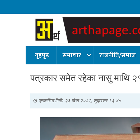
गृहपृष्ठ
समाचार
राजनीति/समाज
पत्रकार समेत रहेका नासु माथि २१ ठ
प्रकाशित मितिः
२३ जेष्ठ २०८२, शुक्रबार १६:४५