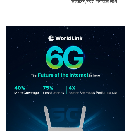
सञ्चालन,बिदेश निर्यातकाे लक्ष्य