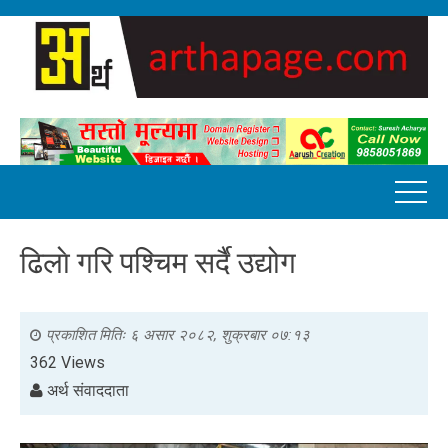
ढिलाे गरि पश्चिम सर्दै उद्योग
प्रकाशित मितिः
६ असार २०८२, शुक्रबार ०७:१३
362 Views
अर्थ संवाददाता