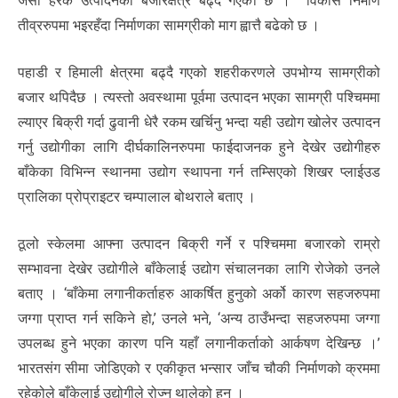
जसो हरेक उत्पादनको बजारक्षेत्र बढ्दै गएको छ । विकास निर्माण
तीव्ररुपमा भइरहँदा निर्माणका सामग्रीको माग ह्वात्तै बढेको छ ।
पहाडी र हिमाली क्षेत्रमा बढ्दै गएको शहरीकरणले उपभोग्य सामग्रीको
बजार थपिदैछ । त्यस्तो अवस्थामा पूर्वमा उत्पादन भएका सामग्री पश्चिममा
ल्याएर बिक्री गर्दा ढुवानी धेरै रकम खर्चिनु भन्दा यही उद्योग खोलेर उत्पादन
गर्नु उद्योगीका लागि दीर्घकालिनरुपमा फाईदाजनक हुने देखेर उद्योगीहरु
बाँकेका विभिन्न स्थानमा उद्योग स्थापना गर्न तम्सिएको शिखर प्लाईउड
प्रालिका प्रोप्राइटर चम्पालाल बोथराले बताए ।
ठूलो स्केलमा आफ्ना उत्पादन बिक्री गर्ने र पश्चिममा बजारको राम्रो
सम्भावना देखेर उद्योगीले बाँकेलाई उद्योग संचालनका लागि रोजेको उनले
बताए । ‘बाँकेमा लगानीकर्ताहरु आकर्षित हुनुको अर्को कारण सहजरुपमा
जग्गा प्राप्त गर्न सकिने हो,’ उनले भने, ‘अन्य ठाउँभन्दा सहजरुपमा जग्गा
उपलब्ध हुने भएका कारण पनि यहाँ लगानीकर्ताको आर्कषण देखिन्छ ।’
भारतसंग सीमा जोडिएको र एकीकृत भन्सार जाँच चौकी निर्माणको क्रममा
रहेकोले बाँकेलाई उद्योगीले रोज्न थालेको हुन ।