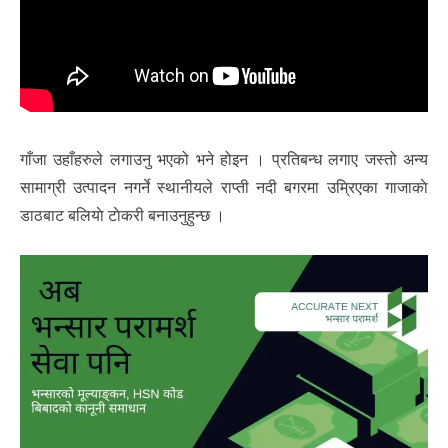
गाँजा उहाँहरुले लगाउनु भएको भने होइन । प्रतिबन्ध लगाए जस्तो अन्य
सामाग्री उत्पादन नगर्ने स्थानीयले राप्ती नदी बगरमा उम्रिएका गाजाकाे
डाठबाट बलियाे टाेकरी बनाउनुहुन्छ ।