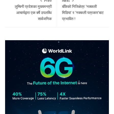
Prev
Next
लुम्बिनी प्रदेशका मुख्यमन्त्री
बाँकेकाे निजिक्षेत्र ‘नक्कली
आचार्यद्वारा एक बर्षे उपलब्धि
मिडिया’ र ‘नक्कली पत्रकार’बाट
सार्वजनिक
प्रभावित !