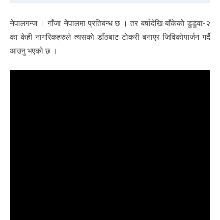
नेपालगन्ज । गाँजा नेपालमा प्रतिबन्ध छ । तर बर्षा‌देखि बाँकेकाे डुडुवा-२
का केही नागरिकहरुले त्यसकाे डाँठबाट टाेकरी बनाएर जिविकाेपार्जन गर्दै
आउनु भएको छ ।