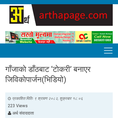
गाँजाकाे डाँठबाट ‘टाेकरी’ बनाएर
जिविकाेपार्जन(भिडियो)
प्रकाशित मितिः
९ श्रावण २०८२, शुक्रबार १८:०६
223 Views
अर्थ संवाददाता