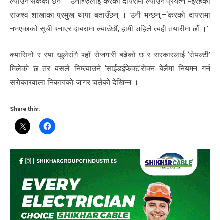
ल्याउन सकेको छैन । उनीहरुलाई करको दायरामा ल्याउने प्रयत्न भइरहेको
राजश्व शाखाका प्रमुख थापा बताउँछन् । उनी भन्छन्,–‘करको दायरामा
नभएकाको सूची बनाएर दायरामा ल्याउँछौं, हामी अहिले त्यही तयारीमा छौं ।’
क्यासिनो र स्पा खुलेसंगै यहाँ राेजगारी बढेकाे छ र सरकारलाई ‘राेयल्टी’
मिलेकाे छ तर यसले निम्त्याउने ‘साईडईफेक्ट’राेक्न बेलैमा नियमन गर्न
सराेकारवाला निकायकाे जांगर चलेकाे देखिन्न ।
Share this: