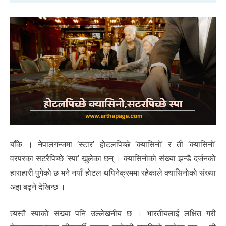
बाँके । नेपालगन्जमा ‘स्टार’ हाेटलपिच्छे ‘क्यासिनाे’ र ती ‘क्यासिनाे’
वरपरका सटरैपिच्छे ‘स्पा’ खुलेका छन् । क्यासिनाेकाे संख्या झन्डै दर्जनकाे
हाराहारी पुगेकाे छ भने नयाँ हाेटल थपिनेक्रममा रहेकाले क्यासिनाेकाे संख्या
अझ बढ्ने देखिन्छ ।
त्यस्तै स्पाकाे संख्या पनि उल्लेखनीय छ । भारतीयलाई लक्षित गरी