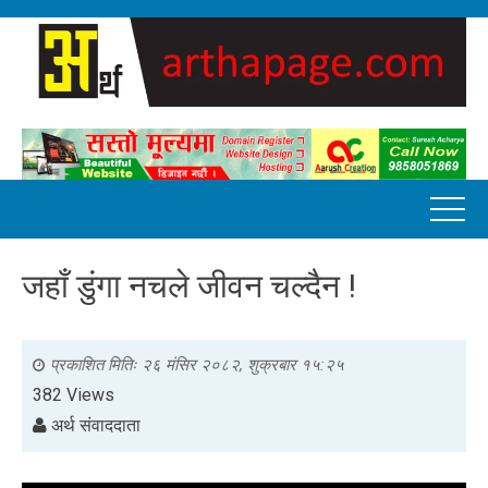
जहाँ डुंगा नचले जीवन चल्दैन !
प्रकाशित मितिः
२६ मंसिर २०८२, शुक्रबार १५:२५
382 Views
अर्थ संवाददाता