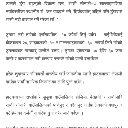
त्यसैले डुंगा चढ्नुको विकल्प छैन’, राप्ती सोनारी–७ खल्लाझगडिया
नयाँबस्तीका स्थानीय शं।कर यादवले भने, ‘हिउँदवर्षात् जहिले पनि डुंगाबाट
राप्ती नदी वारपार गर्ने गरेका छौँ।’
डुंगामा नदी तारेको प्रतिव्यक्ति १० रुपैयाँ तिर्नु पर्दछ । गाईभैँसीलाई
बोकेबापत २०, साइकलको १५ र मोटरसाइकलको ६० रुपैयाँ लिने गरेको
डुंगाचालक नानबाबु पासीले बताए। डुंगामा एकैपटक ५० देखि ६० जना
मान्छे र मालसमान नदी वारपार गराउने गरेको पासी बताउँछन।
हरेक शुक्रबार सीमावर्ती भारतीय गाउँ जानकीमा लाग्ने हाटबजारमा नेपाली
गाउँका सयौँ नागरिक किनमेलका लागि पुग्ने गर्छन्।
हाटबजारमा राप्तीवारि डुडुवा गाउँपालिका होलिया, बेतहनी र राप्तीपारि
राप्ती सोनारी गाउँपालिकाको फत्तेपुर र नरैनापुर गाउँपालिकाको गंगापुर र
मटेहियाका दर्जनौँ नागरिक डुंगा तरेर जाने गर्दछन्।