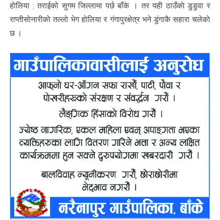
हाेलिया : तराईको सुगम जिल्लामा पर्छ बाँके । तर यही ठाउँकाे डुडुवा र
राप्तीसाेनारीकाे तल्लाे भेग हाेलिया र गंगापुरक्षेत्र भने डुंगाकै सहारा चलेकाे
छ ।