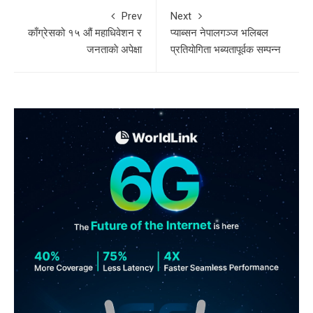
Prev
Next
काँग्रेसको १५ औं महाधिवेशन र
प्याब्सन नेपालगञ्ज भलिबल
जनताकाे अपेक्षा
प्रतियाेगिता भब्यतापूर्वक सम्पन्न