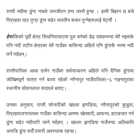
राप्ती नदीमा डुंगा नचले जनजीवन ठप्प जस्तै हुन्छ । हामी बिहान छ बजे
पिप्रहवा घाट पुग्दा डुंगा चढेर भारतीय बजार पुग्नेहरुलाई भेट्याैं ।
हेर
बाँकेको पूर्वी क्षेत्र सिधनियाघाटमा पुल बनेको डेढ दशकभन्दा धेरै भइसके
पनि नदी तटीय क्षेत्रका धेरै गाउँका बासिन्दा अहिले पनि डुंगाकै भरमा नदी
तर्ने गर्दछन्।
राप्तीपारिका आधा दर्जन गाउँका सर्वसाधारण अहिले पनि दैनिक डुंगामा
जोखिमपूर्ण यात्रा गर्न बाध्य रहेको नरैनापुर गाउँपालिका–६ गङ्गापुरका
स्थानीय सोहनलाल यादवले बताए।
उनका अनुसार, राप्ती सोनारीको खल्ला झगडिया, नरैनापुरको कुडुवा,
पिप्रहवालगायतका गाउँका बासिन्दा आफ्ना खेतबारी, आफन्त, हाटबजार गर्न
डुंगा चढेर नदीपारि जाने गर्दछन् । खल्ला झगडिया गाउँभन्दा अलिकति
अगाडि डुंगा सधैँ तयारी अवस्थामा रहन्छ।