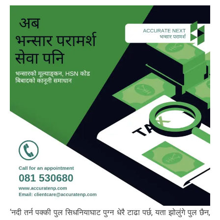
‘नदी तर्न पक्की पुल सिधनियाघाट पुग्न धेरै टाढा पर्छ, यता झोलुंगे पुल छैन,