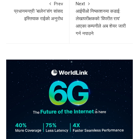
Prev
Next
प्रधानमन्त्री ‘बालेन’संग सांसद
आईपीओ निष्काशनमा कडाई:
इस्तियाक राईकाे अनुरोध
लेखापरीक्षकको ‘विपरीत राय’
आएका कम्पनीले अब शेयर जारी
गर्न नपाउने