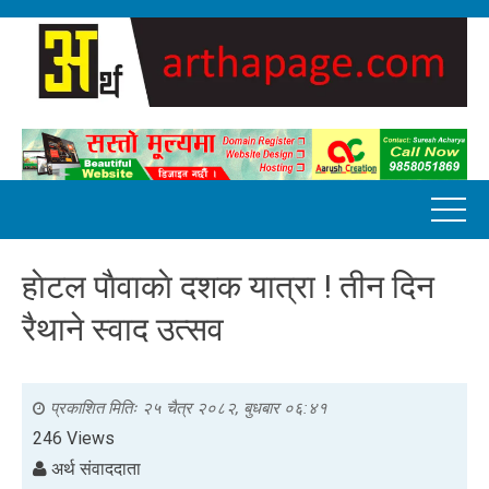
हाेटल पाैवाकाे दशक यात्रा ! तीन दिन
रैथाने स्वाद उत्सव
प्रकाशित मितिः
२५ चैत्र २०८२, बुधबार ०६:४१
246 Views
अर्थ संवाददाता