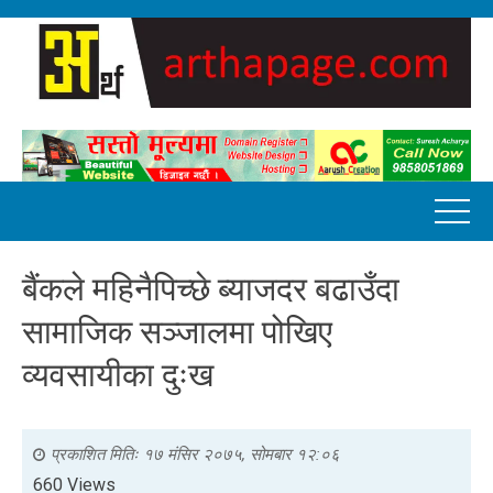
बैंकले महिनैपिच्छे ब्याजदर बढाउँदा
सामाजिक सञ्जालमा पोखिए
व्यवसायीका दुःख
प्रकाशित मितिः
१७ मंसिर २०७५, सोमबार १२:०६
660 Views