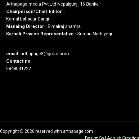
Arthapage media Pvt.Ltd Nepalgunj–16 Banke
Chairperson/Chief Editor :
Kamal bahadur Dangi
Manaing Director :
Bimalraj sharma
Karnali Provice Representative :
Suman Nath yogi
email:
arthapage3@gmail.com
Contact no:
9848041222
Copyright © 2026 reserved with arthapage.com
Design By
|
Aarush Creation