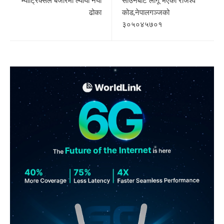
म्याट्रिक्सले बजारमा ल्यायो नयाँ
साउनबाट लागू भएका राजश्व
ढोका
कोड,नेपालगञ्जको
३०५०४५७०१