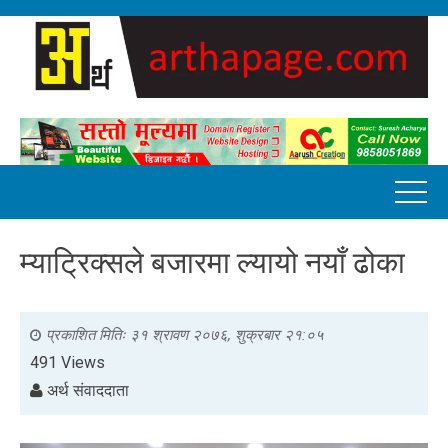
म्याट्रिक्सले बजारमा ल्यायो नयाँ ढोका
प्रकाशित मितिः
३१ श्रावण २०७६, शुक्रबार २१:०५
491 Views
अर्थ संवाददाता