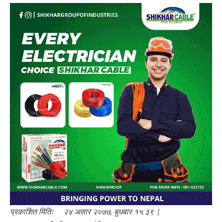
प्रकाशित मितिः २४ असार २०७७, बुधबार १५:३९ |