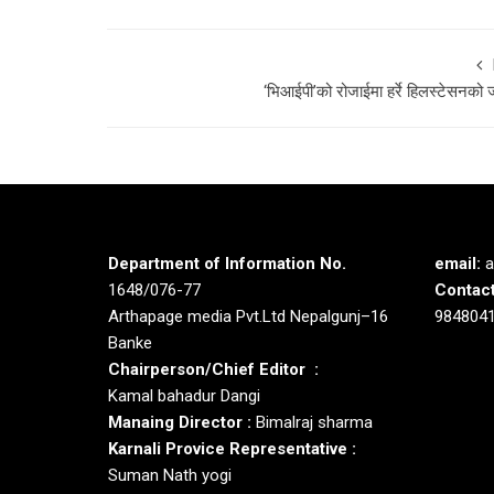
‘भिआईपी’को रोजाईमा हर्रे हिलस्टेसनको ज
Department of Information No.
email:
a
1648/076-77
Contact
Arthapage media Pvt.Ltd Nepalgunj–16
984804
Banke
Chairperson/Chief Editor :
Kamal bahadur Dangi
Manaing Director :
Bimalraj sharma
Karnali Provice Representative :
Suman Nath yogi