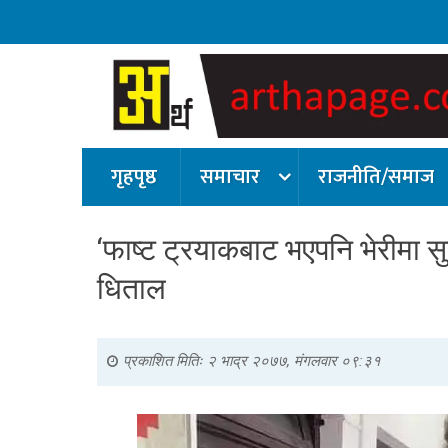
गृहपृष्ठ
समाचार
राजनीति/समाज
‘फाष्ट ट्रयाकबाट भएपनि भेरीमा स
धिताल
प्रकाशित मितिः
२ भाद्र २०७७, मंगलवार ०९:३१