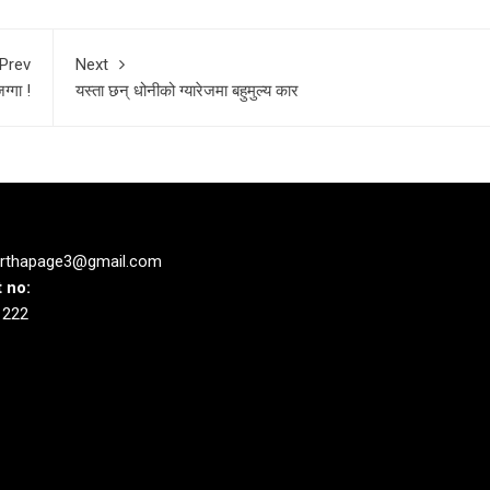
Prev
Next
ग्गा !
यस्ता छन् धोनीको ग्यारेजमा बहुमुल्य कार
rthapage3@gmail.com
 no:
1222