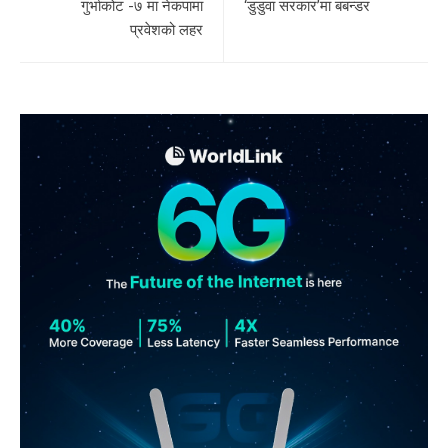
गुर्भाकोट -७ मा नेकपामा
‘डुडुवा सरकार’मा बबन्डर
प्रवेशको लहर