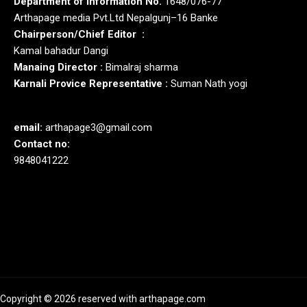
Department of Information No.
1648/076-77
Arthapage media Pvt.Ltd Nepalgunj–16 Banke
Chairperson/Chief Editor :
Kamal bahadur Dangi
Manaing Director :
Bimalraj sharma
Karnali Provice Representative :
Suman Nath yogi
email:
arthapage3@gmail.com
Contact no:
9848041222
Copyright © 2026 reserved with arthapage.com