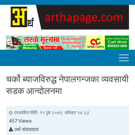
चर्को ब्याजविरुद्ध नेपालगन्जका व्यवसायी
सडक आन्दोलनमा
प्रकाशित मितिः
११ पुष २०७९, सोमबार १४:३३
457 Views
अर्थ संवाददाता