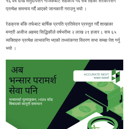
५६ वर्ष देखि समुदायसंग नजिकबाट सहकार्य गर्दै सबै तहका सरकारसंग
प्रत्येक्ष समन्वय गर्दै आएको जानकारी गराउनु भयो ।
रेडक्रस बाँके तर्फबाट बार्षिक प्रगति प्रतिवेदन प्रस्तुत गर्दै शाखाका
मन्त्री अजीज अहमद सिद्धिकीले वर्षभरीमा २ लाख २९ हजार ८ सय ६५
व्यक्तिहरु प्रत्येक्ष लाभावन्ति भएको तथ्यांकगत विवरण सभा समक्ष पेश गर्नु
भयो ।