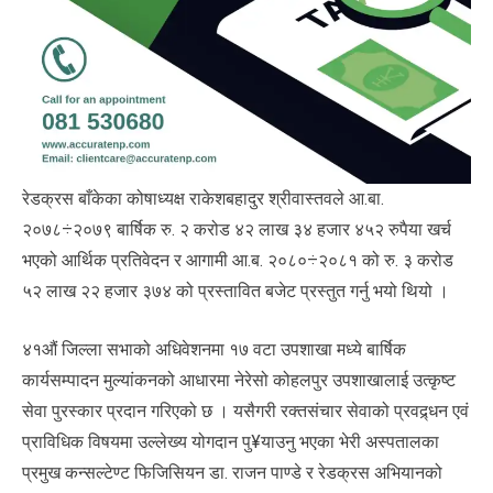
रेडक्रस बाँकेका कोषाध्यक्ष राकेशबहादुर श्रीवास्तवले आ.बा.
२०७८÷२०७९ बार्षिक रु. २ करोड ४२ लाख ३४ हजार ४५२ रुपैया खर्च
भएको आर्थिक प्रतिवेदन र आगामी आ.ब. २०८०÷२०८१ को रु. ३ करोड
५२ लाख २२ हजार ३७४ को प्रस्तावित बजेट प्रस्तुत गर्नु भयो थियो ।
४१औं जिल्ला सभाको अधिवेशनमा १७ वटा उपशाखा मध्ये बार्षिक
कार्यसम्पादन मुल्यांकनको आधारमा नेरेसो कोहलपुर उपशाखालाई उत्कृष्ट
सेवा पुरस्कार प्रदान गरिएको छ । यसैगरी रक्तसंचार सेवाको प्रवद्र्धन एवं
प्राविधिक विषयमा उल्लेख्य योगदान पु¥याउनु भएका भेरी अस्पतालका
प्रमुख कन्सल्टेण्ट फिजिसियन डा. राजन पाण्डे र रेडक्रस अभियानको