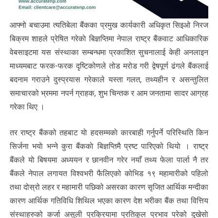
आफ्नो बचाउमा त्यतिबेला बैंकका प्रमुख कार्यकारी अधिकृत सिइओ निरज
बिक्रम शाहले प्रेषित गरेकाे बिज्ञप्तिमा नेपाल राष्ट्र बैंकवाट आधिकारिक
वेबसाइटमा यस संस्थाका सम्बन्धमा प्रकाशित सुचनालाई केही अनलाइन
माध्यमबाट फरक-फरक दृष्टिकोणले तोड मरोड गरी द्वेषपूर्ण ढंगले बैंकलाई
बदनाम गराउने दुस्प्रयास गरेकाले यस्ता गलत, तथ्यहीन र असन्तुलित
समाचारको भ्रममा नपर्न ग्राहक, शुभ चिन्तक र आम जनतामा सादर आग्रह
गरेका थिए ।
तर राष्ट्र बैंकको तहबाट याे हदसम्मकाे कारबाही गर्नुपर्ने परिस्थिति किन
सिर्जना भयाे भन्ने कुरा बैंककाे बिज्ञप्तिमै प्रष्ट पारिएको थियाे । राष्ट्र
बैंकले याे बिषयमा अध्ययन र छानवीन गरेर नयाँ तथ्य फेला पार्ला नै तर
बैंकले नेपाल लगायत विश्वभरी फैलिएको कोभिड १९ महामारीको पहिलो
तथा दोस्रो लहर र महामारी पछिको असरका कारण सृजित आर्थिक मन्दीका
कारण आर्थिक गतिविधि शिथिल भएका कारण देश भरीका बैंक तथा वित्तिय
संस्थाहरुको कर्जा असुली प्रक्रियामा प्रतिकुल प्रभाव परेको दुखेसाे