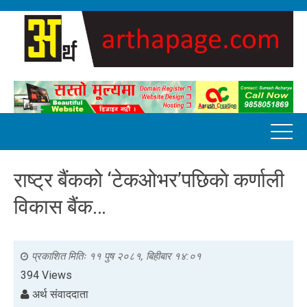
राष्ट्र बैंकको ‘टेकओभर’पछिकाे कर्णाली
विकास बैंक…
प्रकाशित मितिः
११ पुष २०८१, बिहीबार १४:०१
394 Views
अर्थ संवाददाता