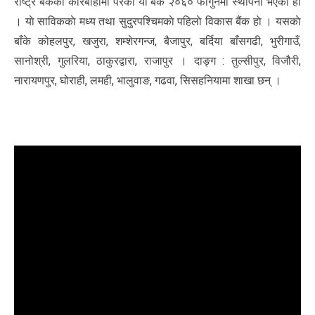
राष्ट्र बैंककाे कारबाहीमा परेकाे याे बैंक २०६० फागुनमा स्थापना भएको हाे
। याे साविककाे मध्य तथा सुदुरपश्चिमकाे पहिलाे विकास बैंक हाे । यसकाे
बाँके कोहलपुर, खजुरा, शम्शेरगन्ज, बैजापुर, बर्दिया बाँसगढी, भुरीगाउँ,
सानोश्री, गुलरिया, ठाकुरद्वारा, राजापुर । दाङ्ग : तुल्सीपुर, विजौरी,
नारायणपुर, घोराही, लमही, भालुवाङ, गढवा, सिसहनियामा शाखा छन् ।