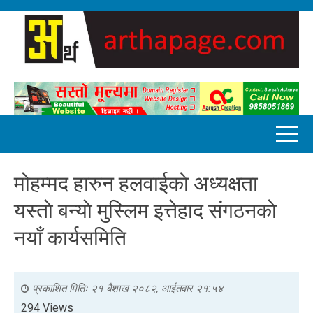
मोहम्मद हारुन हलवाईकाे अध्यक्षता
यस्ताे बन्याे मुस्लिम इत्तेहाद संगठनकाे
नयाँ कार्यसमिति
प्रकाशित मितिः
२१ बैशाख २०८२, आईतवार २१:५४
294 Views