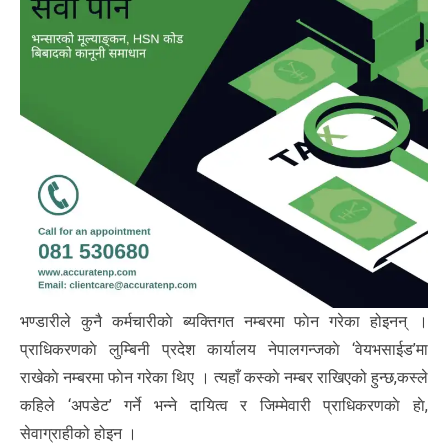
भण्डारीले कुनै कर्मचारीकाे ब्यक्तिगत नम्बरमा फाेन गरेका होइनन् ।
प्राधिकरणकाे लुम्बिनी प्रदेश कार्यालय नेपालगन्जकाे ‘वेयभसाईड’मा
राखेकाे नम्बरमा फाेन गरेका थिए । त्यहाँ कस्काे नम्बर राखिएको हुन्छ,कस्ले
कहिले ‘अपडेट’ गर्ने भन्ने दायित्व र जिम्मेवारी प्राधिकरणकाे हाे,
सेवाग्राहीको होइन ।