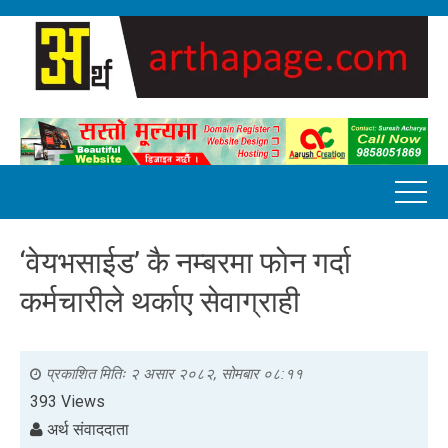
‘वेयभसाईड’ कै नम्बरमा फाेन गर्दा
कर्मचारीले थर्काए सेवाग्राही
प्रकाशित मितिः
२ असार २०८२, सोमबार ०८:११
393 Views
अर्थ संवाददाता