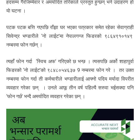
हदसम्म गैरजिम्मेवार र अमर्यादित तरिकाले प्रस्तुत हुन्छन् भने उदाहरण हाे
याे घटना ।
पटक पटक बत्ति गएपछि राँझा घर भएका पत्रकार समेत रहेका सेवाग्राही
सिवेन्द्र भण्डारीले ‘नो लाईट’मा नेपालगन्ज फिडरको ९८६४९१०१४९
नम्बरमा फोन गर्छन् ।
त्यहाँ फाेन गर्दा ‘स्विच अफ’ गरिएको छ भन्छ । त्यसपछि अर्को शाहापुर्वा
फिडरको ‘नो लाईट’को ९८४८०५४६३७ 9 नम्बरमा फोन गरे । तर उक्त
नम्बरमा फाेन गर्दा ती कर्मचारीले भण्डारीलाई आफ्नो पदिय मर्यादा विपरीत
व्यवहार गरेका छन् । उनले आफू तीन वर्ष पहिल्यै सरुवा भईसक्दा पनि
‘फाेन गर्छ’ भन्दै अमर्यादित व्यवहार गरेका छन् ।