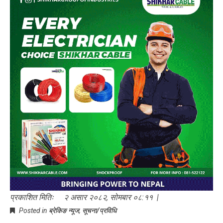
प्रकाशित मितिः २ असार २०८२, सोमबार ०८:११ |
Posted in
ब्रेकिङ न्यूज
,
सूचना/प्रविधि