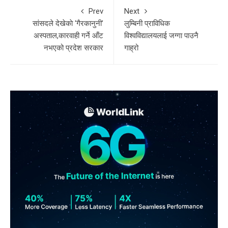
Prev
Next
सांसदले देखेकाे ‘गैरकानुनी’
लुम्बिनी प्राविधिक
अस्पताल,कारवाही गर्ने आँट
विश्वविद्यालयलाई जग्गा पाउनै
नभएको प्रदेश सरकार
गाह्रो