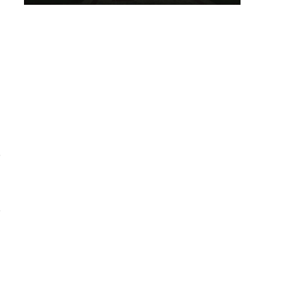
ा
ा
क
र
े