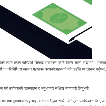
हरूको लागि तयार पारिएको सिकाइ वातावरण प्रति विशेष चासो राख्नुभयो। यसक
ैक्षिक गतिविधि सञ्चालन भइरहेका कक्षाकोठाहरूको पनि उहाँले अवलोकन गर्नुभयो
छलफल गरी उनीहरूको पठनपाठन र अनुभवबारे संक्षिप्त जानकारी लिनुभयो।
कक्षमा मुख्यमन्त्रीज्यूलाई स्वागत गरिनुका साथै नवनियुक्त पदाधिकारी डिन, डा