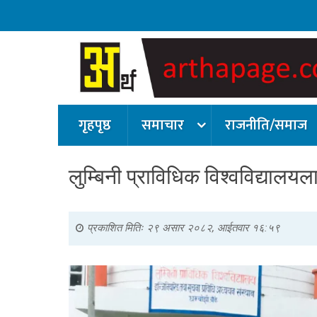
गृहपृष्ठ
समाचार
राजनीति/समाज
लुम्बिनी प्राविधिक विश्वविद्यालयला
प्रकाशित मितिः
२९ असार २०८२, आईतवार १६:५९