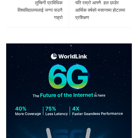
लुम्बिनी प्राविधिक
यति राम्रो आफ्नै हल छाडेर
विश्वविद्यालयलाई जग्गा पाउनै
आर्थिक वर्षकाे मसान्तमा हाेटलमा
गाह्रो
प्रशिक्षण