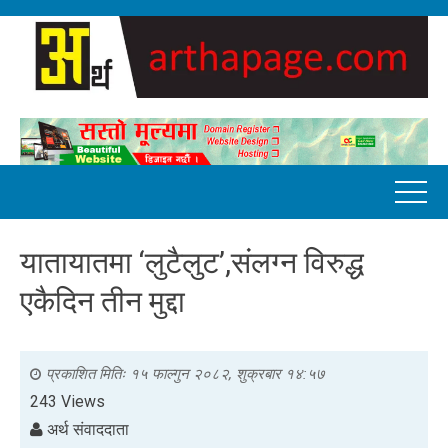
यातायातमा ‘लुटैलुट’,संलग्न विरुद्ध
एकैदिन तीन मुद्दा
प्रकाशित मितिः
१५ फाल्गुन २०८२, शुक्रबार १४:५७
243 Views
अर्थ संवाददाता