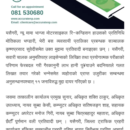
यसैगरी, न्यू मामा भान्जा मोटरसाइकल रि–कन्डिसन हाउसको प्रतिनिधि
मोतिकला भण्डारी, भेरी बस व्यवसायी प्रालिका प्रबन्धक सञ्चालक
कृष्णप्रसाद सुवेदीसमेत उक्त मुद्दामा प्रतिवादी बनाइएका छन् । यसैगरी,
सवारी चालक अनुमतिपत्र लाइसेन्सको लिखित तथा प्रयोगात्मक परीक्षाको
परिणाम फेरबदल गरी गैरकानुनी लाभ हानी पु¥याउने बदनियतले गलत
लिखत तयार गरेको भन्नेसमेत व्यहोराको प्राप्त उजुरीका सम्बन्धमा
अनुसन्धानपश्चात् ११ जनाविरुद्ध मुद्दा दायर गरिएको छ ।
जसमा तत्कालीन कार्यालय प्रमुख सुनार, अधिकृत शक्ति ठाकुर, अधिकृत
उपाध्याय, नायव सुब्बा केसी, कम्प्युटर अधिकृत सतिषजङ्ग शाह, सहायक
कम्प्युटर अपरेटर मनोज गिरी, नायब सुब्बा चित्रबहादुर महतारा, अधिकृत
छैटौँ पूर्णमान वली प्रतिवादी छन् । यसैगरी, जिल्ला ट्राफिक प्रहरी
कार्यालय बाँकेका तत्कालीन प्रहरी वरिष्ठ नायव निरीक्षक प्रविण आचार्य,