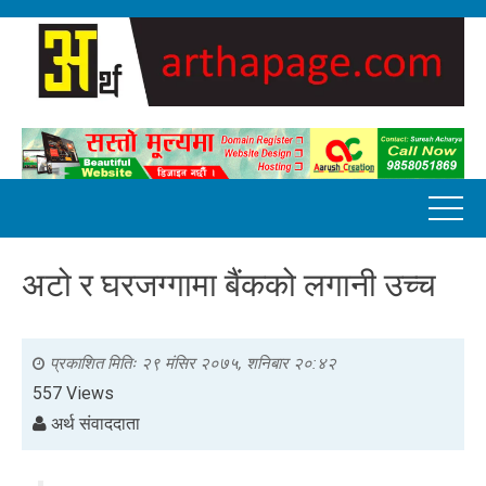
अटो र घरजग्गामा बैंकको लगानी उच्च
प्रकाशित मितिः
२९ मंसिर २०७५, शनिबार २०:४२
557 Views
अर्थ संवाददाता