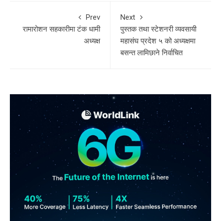
Prev
Next
रामारोशन सहकारीमा टंक धामी
पुस्तक तथा स्टेशनरी व्यवसायी
अध्यक्ष
महासंघ प्रदेश ५ को अध्यक्षमा
बसन्त लामिछाने निर्वाचित