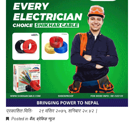
प्रकाशित मितिः २९ मंसिर २०७५, शनिबार २०:४२ |
Posted in
बैंक
,
ब्रेकिङ न्यूज