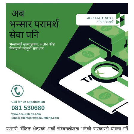
यसैगरी, बैंकिङ क्षेत्रको अर्को संवेदनशीलता भनेको सरकारले घोषणा गर्ने