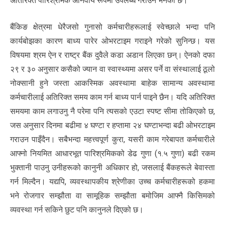
अतिरिक्त पारिश्रमिक अनिवार्य रूपमा उपलब्ध गराउन भनेको छ।
बैंकिङ क्षेत्रमा धेरैजसो गुनासो कर्मचारीहरूलाई स्वेच्छाले भन्दा पनि
कार्यबोझका कारण बाध्य पारेर ओभरटाइम गराइने गरेको सुनिन्छ। यस
विषयमा श्रम ऐन र राष्ट्र बैंक दुवैले कडा अडान लिएका छन्। ऐनको दफा
२९ र ३० अनुसार कसैको ज्यान वा स्वास्थ्यमा असर पर्ने वा संस्थालाई ठूलो
नोक्सानी हुने जस्ता आकस्मिक अवस्थामा बाहेक सामान्य अवस्थामा
कर्मचारीलाई अतिरिक्त समय काम गर्न बाध्य पार्न पाइने छैन। यदि अतिरिक्त
समयमा काम लगाउनु नै परेमा पनि त्यसको एउटा स्पष्ट सीमा तोकिएको छ,
जस अनुसार दिनमा बढीमा ४ घण्टा र हप्तामा २४ घण्टाभन्दा बढी ओभरटाइम
गराउन पाइँदैन। सबैभन्दा महत्त्वपूर्ण कुरा, यसरी काम गरेबापत कर्मचारीले
आफ्नो नियमित आधारभूत पारिश्रमिकको डेढ गुणा (१.५ गुणा) बढी रकम
भुक्तानी पाउनु उनीहरूको कानुनी अधिकार हो, जसलाई बैंकहरूले बेवास्ता
गर्न मिल्दैन। यद्यपि, व्यवस्थापकीय श्रेणीका उच्च कर्मचारीहरूको हकमा
भने रोजगार सम्झौता वा सामूहिक सम्झौता बमोजिम आफ्नै किसिमको
व्यवस्था गर्न सकिने छुट पनि कानुनले दिएको छ।