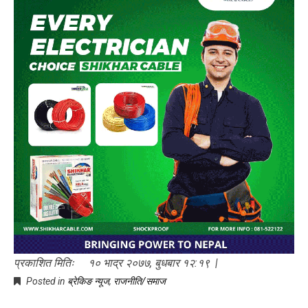
प्रकाशित मितिः १० भाद्र २०७७, बुधबार १२:१९ |
Posted in
ब्रेकिङ न्यूज
,
राजनीति/समाज