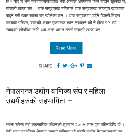
छ ? यदि छ भने चारवाहिनीरोडदेखि भेरी अन्चल अस्पताल जाने बाटोमै खुलेको छ,
गोचाली खाजा घर । थारु समुदायका महिलाले थारु समुदायका लोकपृय खाजाहरु
पाइने गरी उक्त खाजा घर खोलेका छन् । थारु समुदायमा पाईने ढिकरी,सिद्रा
माछाको परिवार, बयरको अचार एकपटक खान नचाहाने को नै होला र ? त्यो
स्वादको खोजीका लागि अब अन्त धाउन नपर्ने गोचाली खाजा घर
Read More
SHARE
नेपालगन्ज उद्योग वाणिज्य संघ र महिला
उद्यमीहरुको सहभागिता –
रचना श्रेष्ठ मेरो व्यवसायिक जीवनको शुरुवात २०५५ साल पुस महिनादेखि हो ।
मेरी आमा सामाजिक क्षेत्रमा एकदमै सक्रिय रहे तापनि उहाँले नेपालगन्जको मुटु